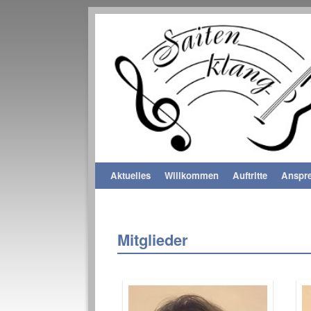
Aktuelles
Zum Inhalt wechseln
Zum sekundären Inhalt wechseln
Willkommen
Auftritte
Anspre
Mitglieder