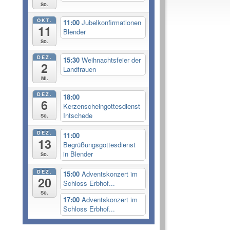
So.
OKT.
11:00
Jubelkonfirmationen
11
Blender
So.
DEZ.
15:30
Weihnachtsfeier der
2
Landfrauen
Mi.
DEZ.
18:00
6
Kerzenscheingottesdienst
Intschede
So.
DEZ.
11:00
13
Begrüßungsgottesdienst
in Blender
So.
DEZ.
15:00
Adventskonzert im
20
Schloss Erbhof...
So.
17:00
Adventskonzert im
Schloss Erbhof...