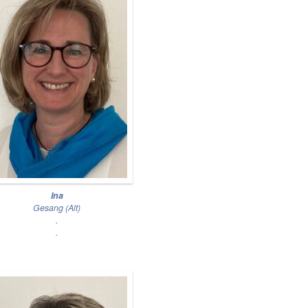
Ina
Gesang (Alt)
.
.