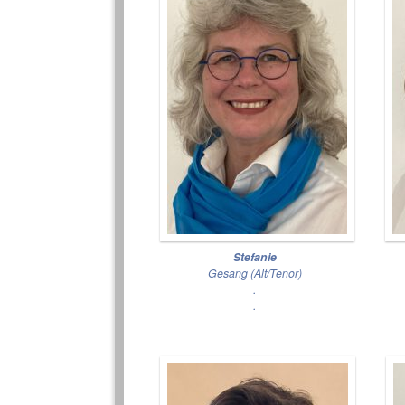
Stefanie
Gesang (Alt/Tenor)
.
.