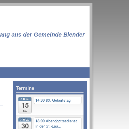
lang aus der Gemeinde Blender
Termine
AUG.
14:30
80. Geburtstag
15
Sa.
AUG.
18:00
Abendgottesdienst
30
in der St.-Lau...