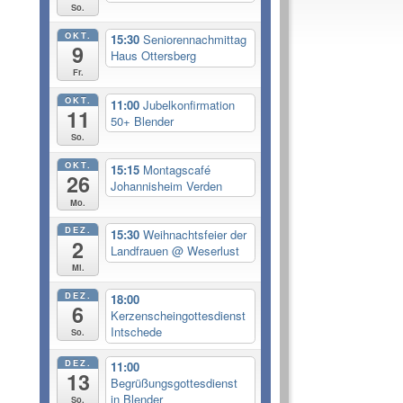
So.
OKT.
15:30
Seniorennachmittag
9
Haus Ottersberg
Fr.
OKT.
11:00
Jubelkonfirmation
11
50+ Blender
So.
OKT.
15:15
Montagscafé
26
Johannisheim Verden
Mo.
DEZ.
15:30
Weihnachtsfeier der
2
Landfrauen
@ Weserlust
Mi.
DEZ.
18:00
6
Kerzenscheingottesdienst
Intschede
So.
DEZ.
11:00
13
Begrüßungsgottesdienst
in Blender
So.