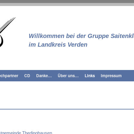
Saitenklang
Willkommen bei der Gruppe Saitenk
im Landkreis Verden
chpartner
CD
Danke…
Über uns…
Links
Impressum
amtgemeinde Thedinghausen