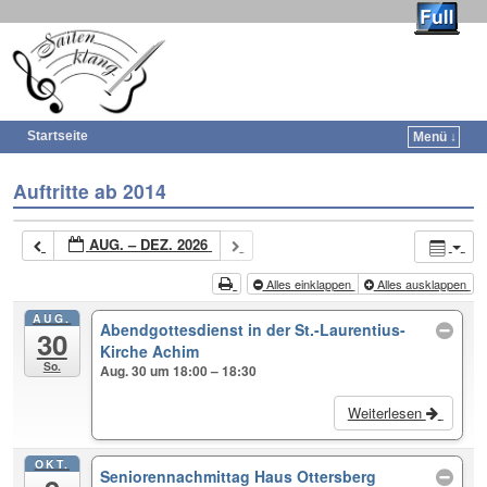
Saitenklang
Startseite
Menü ↓
Auftritte ab 2014
AUG. – DEZ. 2026
Alles einklappen
Alles ausklappen
AUG.
Abendgottesdienst in der St.-Laurentius-
30
Kirche Achim
So.
Aug. 30 um 18:00 – 18:30
Weiterlesen
OKT.
Seniorennachmittag Haus Ottersberg