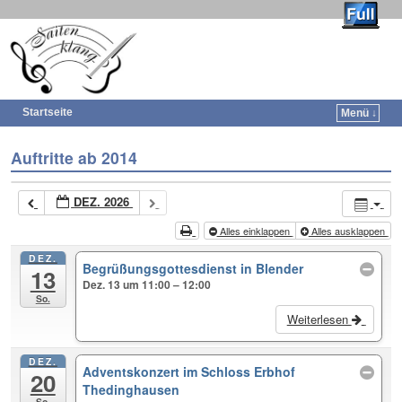
Saitenklang
Startseite
Menü ↓
Auftritte ab 2014
DEZ. 2026
Alles einklappen
Alles ausklappen
DEZ.
Begrüßungsgottesdienst in Blender
13
Dez. 13 um 11:00 – 12:00
So.
Weiterlesen
DEZ.
Adventskonzert im Schloss Erbhof
20
Thedinghausen
So.