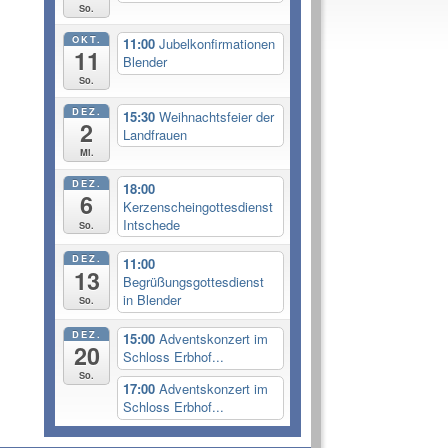
So.
OKT.
11:00
Jubelkonfirmationen
11
Blender
So.
DEZ.
15:30
Weihnachtsfeier der
2
Landfrauen
Mi.
DEZ.
18:00
6
Kerzenscheingottesdienst
Intschede
So.
DEZ.
11:00
13
Begrüßungsgottesdienst
in Blender
So.
DEZ.
15:00
Adventskonzert im
20
Schloss Erbhof...
So.
17:00
Adventskonzert im
Schloss Erbhof...