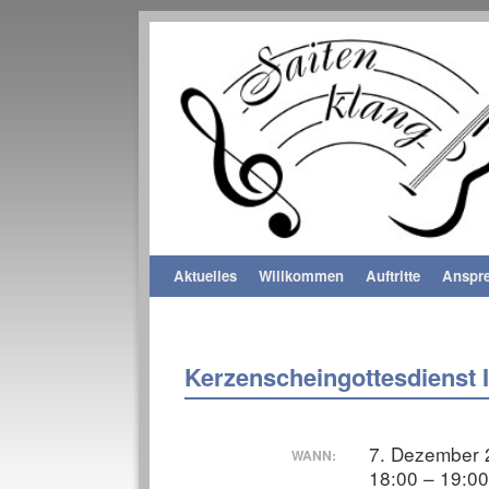
Aktuelles
Zum Inhalt wechseln
Zum sekundären Inhalt wechseln
Willkommen
Auftritte
Anspre
Kerzenscheingottesdienst 
7. Dezember
WANN:
18:00 – 19:0