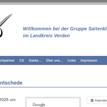
Saitenklang
Willkommen bei der Gruppe Saitenk
im Landkreis Verden
chpartner
CD
Danke…
Über uns…
Links
Impressum
Intschede
 2025 um
Kalende
0