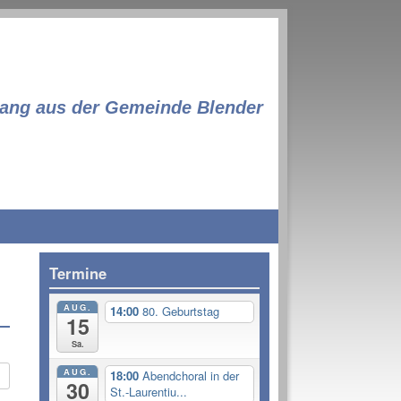
lang aus der Gemeinde Blender
Termine
AUG.
14:00
80. Geburtstag
15
Sa.
AUG.
18:00
Abendchoral in der
r
30
St.-Laurentiu...